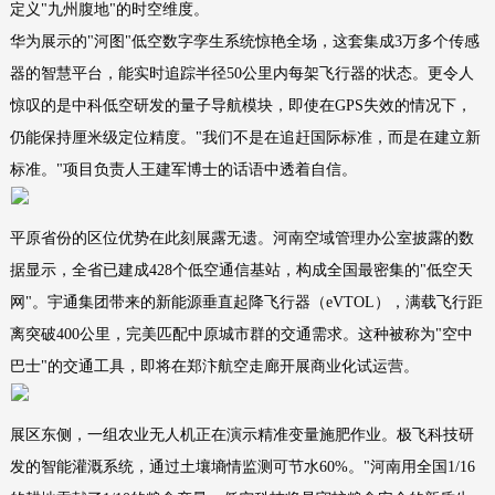
定义"九州腹地"的时空维度。
华为展示的"河图"低空数字孪生系统惊艳全场，这套集成3万多个传感
器的智慧平台，能实时追踪半径50公里内每架飞行器的状态。更令人
惊叹的是中科低空研发的量子导航模块，即使在GPS失效的情况下，
仍能保持厘米级定位精度。"我们不是在追赶国际标准，而是在建立新
标准。"项目负责人王建军博士的话语中透着自信。
平原省份的区位优势在此刻展露无遗。河南空域管理办公室披露的数
据显示，全省已建成428个低空通信基站，构成全国最密集的"低空天
网"。宇通集团带来的新能源垂直起降飞行器（eVTOL），满载飞行距
离突破400公里，完美匹配中原城市群的交通需求。这种被称为"空中
巴士"的交通工具，即将在郑汴航空走廊开展商业化试运营。
展区东侧，一组农业无人机正在演示精准变量施肥作业。极飞科技研
发的智能灌溉系统，通过土壤墒情监测可节水60%。"河南用全国1/16