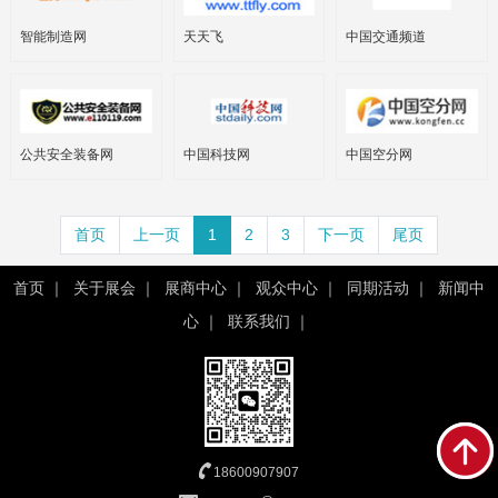
智能制造网
天天飞
中国交通频道
公共安全装备网
中国科技网
中国空分网
首页
上一页
1
2
3
下一页
尾页
首页
｜
关于展会
｜
展商中心
｜
观众中心
｜
同期活动
｜
新闻中
心
｜
联系我们
｜
18600907907