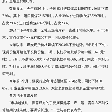
炭产量增量的89.8%。
数据显示，今年前5个月，全国累计进口煤炭1.89亿吨，同比下降
7.9%。其中，进口褐煤7315万吨，占比39%；进口动力煤5529万吨，
占比29%；进口炼焦煤4362万吨，占比23%。
2024年下半年以来，全社会煤炭库存一直处于较高水平。今年6月
末，重点煤炭企业库存9200万吨，同比增长50.9%。
今年以来，煤炭现货价格延续了2024年下滑趋势。到3月中下旬，
现货价格开始低于长协价格。6月，长协价格跌破价格中枢（675元/
吨）。7月，环渤海5500大卡动力煤长协价格666元/吨，同比下降34元/
吨。7月8日，环渤海5500大卡动力煤现货指数价623元/吨，同比下跌2
57元/吨。
今年前5个月，煤炭行业利润总额降至1264亿元，同比下降50.
6%，行业企业亏损面达53.6%。东部老矿区部分煤炭企业亏损严重。
各方携手共谋发展
“市场越波动，供需双方的手要握得越紧，产、运、需各方不能仅
算短期的经济账，要谋求长远。”一位与会代表表示。